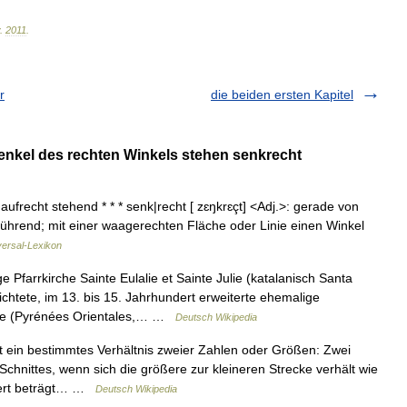
.
2011
.
r
die beiden ersten Kapitel
nkel des rechten Winkels stehen senkrecht
; aufrecht stehend * * * senk|recht [ zɛŋkrɛçt] <Adj.>: gerade von
ührend; mit einer waagerechten Fläche oder Linie einen Winkel
versal-Lexikon
 Pfarrkirche Sainte Eulalie et Sainte Julie (katalanisch Santa
richtete, im 13. bis 15. Jahrhundert erweiterte ehemalige
Elne (Pyrénées Orientales,… …
Deutsch Wikipedia
st ein bestimmtes Verhältnis zweier Zahlen oder Größen: Zwei
chnittes, wenn sich die größere zur kleineren Strecke verhält wie
Wert beträgt… …
Deutsch Wikipedia