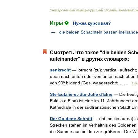
Универсальный
немецко
-
русский
словарь
.
Академик
.
ру
Игры ⚽
Нужна курсовая?
die beiden Schachteln passen ineinande
Смотреть что такое "die beiden Sche
aufeinander" в других словарях:
senkrecht
— lotrecht (zu); vertikal; aufrecht
oben nach unten oder von unten nach oben f
von 90º bildend /Ggs. waagerecht/:… …
Uni
Ste-Eulalie-et-Ste-Julie d’Elne
— Die heutige
Eulàlia d Elna) ist eine im 11. Jahrhundert er
Kathedrale in der südfranzösischen Stadt 
Der Goldene Schnitt
— (lat. sectio aurea) i
Strecken stehen im Verhältnis des Goldenen S
die Summe aus beiden zur größeren. Der 