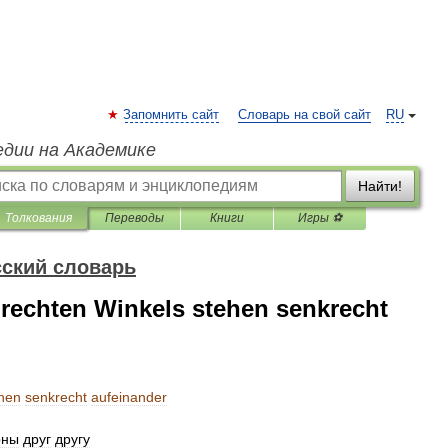
Запомнить сайт
Словарь на свой сайт
RU
едии на Академике
Найти!
Толкования
Переводы
Книги
Игры ⚽
ский словарь
 rechten Winkels stehen senkrecht
hen
senkrecht
aufeinander
рны
друг
другу