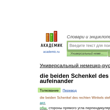
Словари и энциклоп
academic.ru
Универсальный немецко-русский словарь
Универсальный немецко-рус
die beiden Schenkel des
aufeinander
Толкование
Перевод
die
beiden
Schenkel
des
rechten
Winkels
ste
арт
.
общ
.
стороны
прямого
угла
перпендикуля